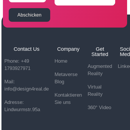
Abschicken
Contact Us
Company
Get
Soci
Started
Med
Phone: +49
Home
Augmented
Linke
1793927971
Reality
Metaverse
Mail:
Blog
Virtual
info@design4real.de
Reality
Kontaktieren
Adresse:
Sie uns
360° Video
Lindwurmstr.95a