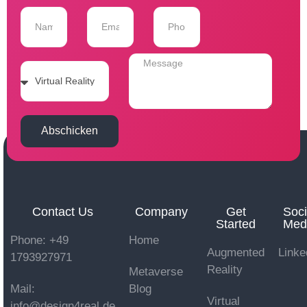
Abschicken
Contact Us
Company
Get
Soci
Started
Med
Phone: +49
Home
Augmented
Linke
1793927971
Reality
Metaverse
Mail:
Blog
Virtual
info@design4real.de