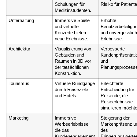
Schulungen für 
Risiko für Patiente
Medizinstudenten.
Unterhaltung
Immersive Spiele 
Erhöhte 
und virtuelle 
Benutzerbeteiligun
Konzerte bieten 
und unvergesslich
neue Erlebnisse.
Erlebnisse.
Architektur
Visualisierung von 
Verbesserte 
Gebäuden und 
Kundenpräsentatio
Räumen in 3D vor 
und 
der tatsächlichen 
Planungsprozesse
Konstruktion.
Tourismus
Virtuelle Rundgänge 
Erleichterte 
durch Reiseziele 
Entscheidung für 
und Hotels.
Reisende, die 
Reiseerlebnisse 
simulieren möchte
Marketing
Immersive 
Steigerung der 
Werbeerlebnisse, 
Markenpräsenz un
die das 
des 
Kundenengagement 
Erinnerungswerte