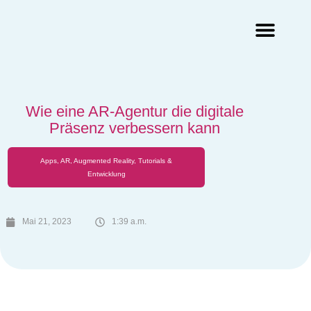
Augmented Reality Agentur
Virtual Reality Agentur
Wie eine AR-Agentur die digitale
Präsenz verbessern kann
Apps
,
AR
,
Augmented Reality
,
Tutorials &
Entwicklung
Mai 21, 2023
1:39 a.m.