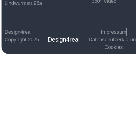
360° Video
Lindwurmstr.95a
Design4real
Impressum
Design4real
Copyright 2025
Datenschutzerkläru
Cookies