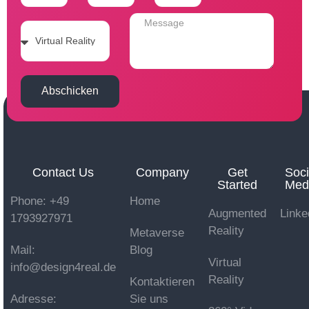
Abschicken
Contact Us
Company
Get
Soci
Started
Med
Phone: +49
Home
Augmented
Linke
1793927971
Reality
Metaverse
Mail:
Blog
Virtual
info@design4real.de
Reality
Kontaktieren
Adresse:
Sie uns