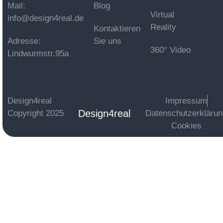
Mail:
Blog
Virtual
info@design4real.de
Reality
Kontaktieren
Adresse:
Sie uns
360° Video
Lindwurmstr.95a
Design4real
Impressum
Design4real
Copyright 2025
Datenschutzerkläru
Cookies