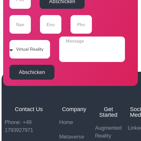
Abschicken
Abschicken
Contact Us
Company
Get
Soci
Started
Med
Phone: +49
Home
Augmented
Linke
1793927971
Reality
Metaverse