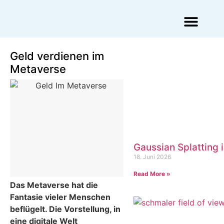
Augmented Reality Agentur
Virtual Reality Agentur
Geld verdienen im
Metaverse
Gaussian Splatting 
18. Juni 2026
Read More »
Das Metaverse hat die
Fantasie vieler Menschen
beflügelt. Die Vorstellung, in
eine digitale Welt