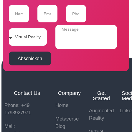
Abschicken
Contact Us
Company
Get
Soci
Started
Med
Phone: +49
Home
Augmented
Linke
1793927971
Reality
Metaverse
Mail:
Blog
Virtual