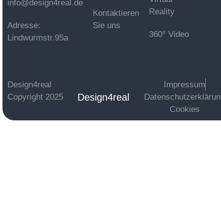
info@design4real.de
Reality
Kontaktieren
Adresse:
Sie uns
360° Video
Lindwurmstr.95a
Design4real
Impressum
Design4real
Copyright 2025
Datenschutzerkläru
Cookies