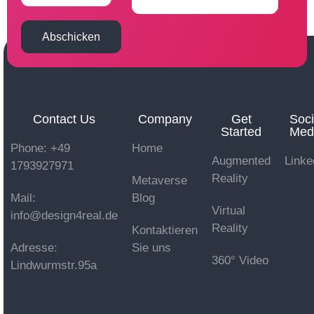
Abschicken
Contact Us
Company
Get
Soci
Started
Med
Phone: +49
Home
Augmented
Linke
1793927971
Reality
Metaverse
Mail:
Blog
Virtual
info@design4real.de
Reality
Kontaktieren
Adresse:
Sie uns
360° Video
Lindwurmstr.95a