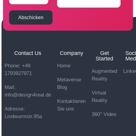
Abschicken
Contact Us
Company
Get
Soci
Started
Med
Phone: +49
Home
Augmented
Linke
1793927971
Reality
Metaverse
Mail:
Blog
Virtual
info@design4real.de
Reality
Kontaktieren
Adresse:
Sie uns
360° Video
Lindwurmstr.95a