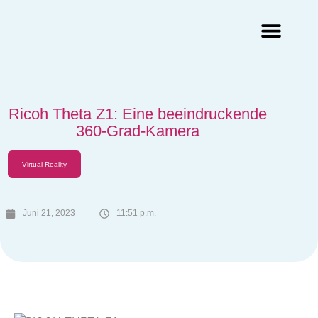
Augmented Reality Agentur
Virtual Reality Agentur
Ricoh Theta Z1: Eine beeindruckende
360-Grad-Kamera
Virtual Reality
Juni 21, 2023
11:51 p.m.