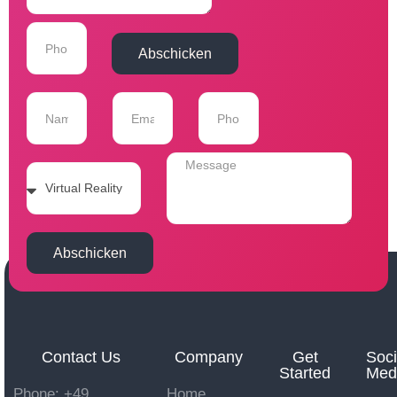
Abschicken
Abschicken
Contact Us
Company
Get
Soci
Started
Med
Phone: +49
Home