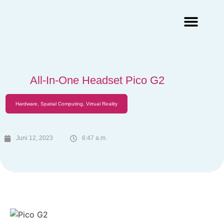
Augmented Reality Agentur
Virtual Reality Agentur
All-In-One Headset Pico G2
Hardware
,
Spatial Computing
,
Virtual Reality
Juni 12, 2023
6:47 a.m.