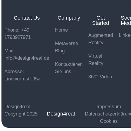
Contact Us
Company
Get
Soci
Started
Med
Phone: +49
Home
Augmented
Linke
1793927971
Reality
Metaverse
Mail:
Blog
Virtual
info@design4real.de
Reality
Kontaktieren
Adresse:
Sie uns
360° Video
Lindwurmstr.95a
Design4real
Impressum
Design4real
Copyright 2025
Datenschutzerklärun
Cookies