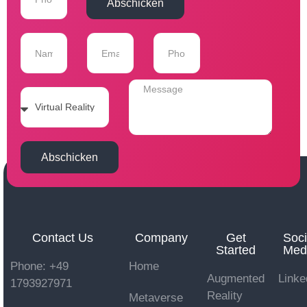
Abschicken
Abschicken
Contact Us
Company
Get
Soci
Started
Med
Phone: +49
Home
Augmented
Linke
1793927971
Reality
Metaverse