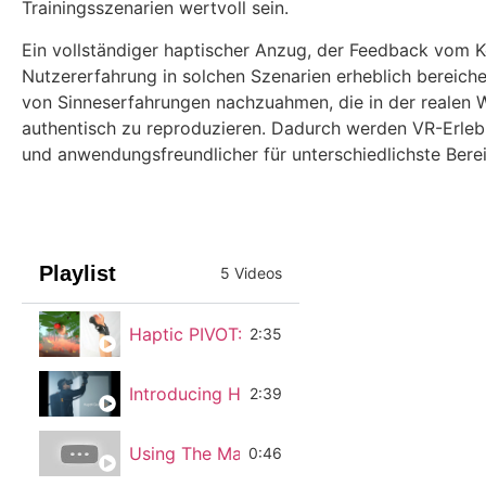
Trainingsszenarien wertvoll sein.
Ein vollständiger haptischer Anzug, der Feedback vom K
Nutzererfahrung in solchen Szenarien erheblich bereiche
von Sinneserfahrungen nachzuahmen, die in der realen We
authentisch zu reproduzieren. Dadurch werden VR-Erlebni
und anwendungsfreundlicher für unterschiedlichste Berei
Playlist
5 Videos
Haptic PIVOT: On-Demand Handhelds in VR
2:35
Introducing HaptX Gloves G1
2:39
Using The Manus VR Gloves With Vive Trac
0:46