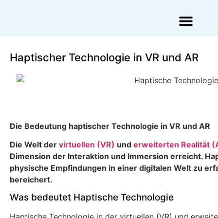
Augmented Reality Agentur
Virtual Reality Agentur
Haptischer Technologie in VR und AR
Die Bedeutung haptischer Technologie in VR und AR
Die Welt der
virtuellen (VR)
und
erweiterten Realität 
Dimension der Interaktion und Immersion erreicht. Ha
physische Empfindungen in einer digitalen Welt zu er
bereichert.
Was bedeutet Haptische Technologie
Haptische Technologie in der virtuellen (VR) und erweite