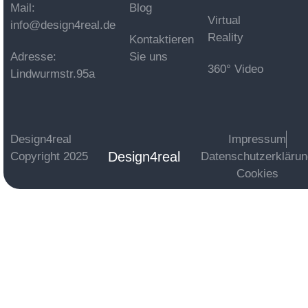
Mail:
Blog
Virtual
info@design4real.de
Reality
Kontaktieren
Adresse:
Sie uns
360° Video
Lindwurmstr.95a
Design4real
Impressum
Design4real
Copyright 2025
Datenschutzerkläru
Cookies