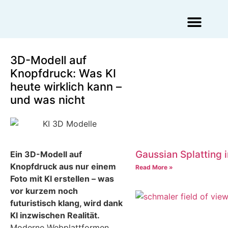
Augmented Reality Agentur
Virtual Reality Agentur
3D-Modell auf
Knopfdruck: Was KI
heute wirklich kann –
und was nicht
Gaussian Splatting 
Ein 3D-Modell auf
Knopfdruck aus nur einem
Read More »
Foto mit KI erstellen – was
vor kurzem noch
futuristisch klang, wird dank
KI inzwischen Realität.
Moderne Webplattformen