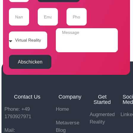
Abschicken
Contact Us
Company
Get
Soci
Started
Med
Phone: +49
Home
Augmented
Linke
1793927971
Reality
Metaverse
Mail:
Blog