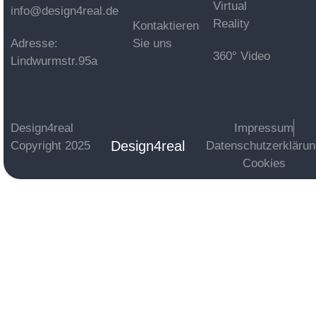
Virtual
info@design4real.de
Reality
Kontaktieren
Adresse:
Sie uns
360° Video
Lindwurmstr.95a
Design4real
Impressum
Design4real
Copyright 2025
Datenschutzerkläru
Cookies