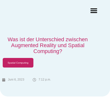
Augmented Reality Agentur
Virtual Reality Agentur
Was ist der Unterschied zwischen
Augmented Reality und Spatial
Computing?
Spatial Computing
Juni 6, 2023
7:12 p.m.