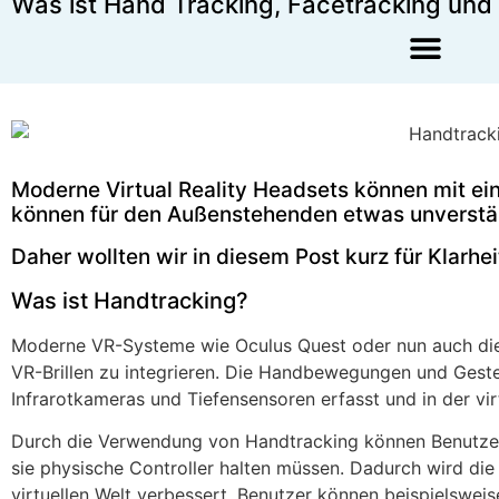
Was ist Hand Tracking, Facetracking und
Augmented Reality Agentur
Virtual Reality Agentur
Moderne Virtual Reality Headsets können mit ei
können für den Außenstehenden etwas unverstän
Daher wollten wir in diesem Post kurz für Klarhei
Was ist Handtracking?
Moderne VR-Systeme wie Oculus Quest oder nun auch die P
VR-Brillen zu integrieren. Die Handbewegungen und Gest
Infrarotkameras und Tiefensensoren erfasst und in der vi
Durch die Verwendung von Handtracking können Benutze
sie physische Controller halten müssen. Dadurch wird die
virtuellen Welt verbessert. Benutzer können beispielsweis