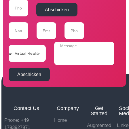
Abschicken
Abschicken
Contact Us
Company
Get
Soci
Started
Med
Phone: +49
Home
Augmented
Linke
1793927971