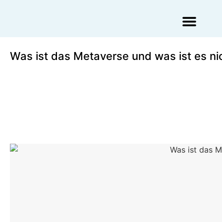
Augmented Reality Agentur
Virtual Reality Agentur
Was ist das Metaverse und was ist es nic