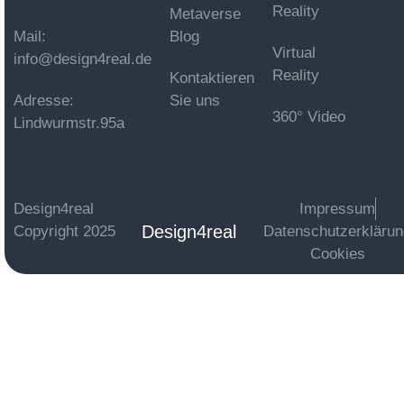
Reality
Metaverse
Mail:
Blog
Virtual
info@design4real.de
Reality
Kontaktieren
Adresse:
Sie uns
360° Video
Lindwurmstr.95a
Design4real
Impressum
Design4real
Copyright 2025
Datenschutzerkläru
Cookies