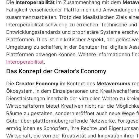
Die
Interoperabilität
im Zusammenhang mit dem
Metav
Fähigkeit verschiedener Plattformen und Anwendungen er
zusammenzuarbeiten. Trotz des idealistischen Ziels einer 
Interoperabilität schwierig zu erreichen. Technische und
Entwicklungsstandards und proprietäre Systeme erschw
Plattformen. Dies ist ein kritischer Aspekt, der gelöst 
Umgebung zu schaffen, in der Benutzer frei digitale As
Plattformen bewegen können. Weitere Informationen find
Interoperabilität
.
Das Konzept der Creator’s Economy
Die
Creator Economy
im Kontext des
Metaversums
rep
Ökosystem, in dem Einzelpersonen und Kreativschaffende 
Dienstleistungen innerhalb der virtuellen Welten zu kreie
Wirtschaftsform bietet Kreativen nicht nur die Möglichkei
Räume zu gestalten, sondern eröffnet auch neue Wege fü
Güter über plattformübergreifende Netzwerke. Fortgesc
ermöglichen es Schöpfern, ihre Rechte und Eigentumsan
Wirtschaft, die von der Kreativität und Innovation ihrer