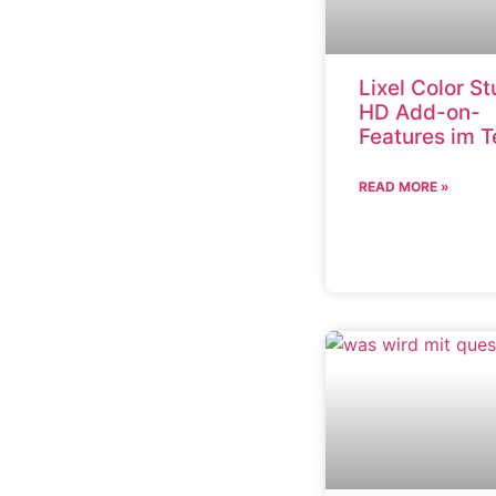
Lixel Color St
HD Add-on-
Features im T
READ MORE »